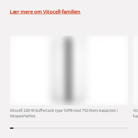
Lær mere om Vitocell-familien
Vitocell 100-W buffertank type SVPB med 750 liters kapacitet i
Vi
Vitopearlwhite
kap