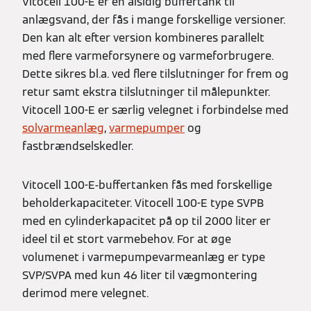
Vitocell 100-E er en alsidig buffertank til
anlægsvand, der fås i mange forskellige versioner.
Den kan alt efter version kombineres parallelt
med flere varmeforsynere og varmeforbrugere.
Dette sikres bl.a. ved flere tilslutninger for frem og
retur samt ekstra tilslutninger til målepunkter.
Vitocell 100-E er særlig velegnet i forbindelse med
solvarmeanlæg
,
varmepumper
og
fastbrændselskedler.
Vitocell 100-E-buffertanken fås med forskellige
beholderkapaciteter. Vitocell 100-E type SVPB
med en cylinderkapacitet på op til 2000 liter er
ideel til et stort varmebehov. For at øge
volumenet i varmepumpevarmeanlæg er type
SVP/SVPA med kun 46 liter til vægmontering
derimod mere velegnet.