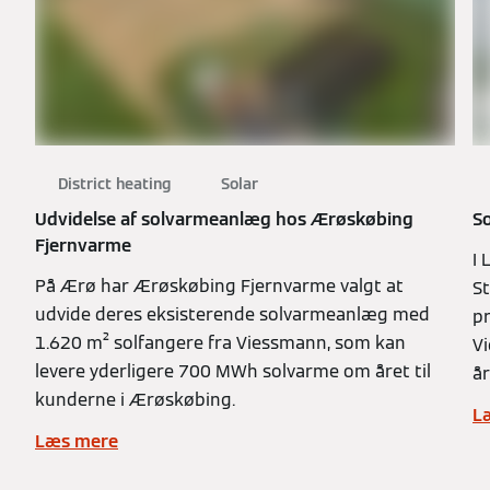
District heating
Solar
Udvidelse af solvarmeanlæg hos Ærøskøbing
S
Fjernvarme
I 
På Ærø har Ærøskøbing Fjernvarme valgt at
S
udvide deres eksisterende solvarmeanlæg med
p
1.620 m² solfangere fra Viessmann, som kan
V
levere yderligere 700 MWh solvarme om året til
år
kunderne i Ærøskøbing.
L
Læs mere