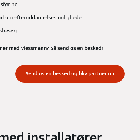
dsføring
ud om efteruddannelsesmuligheder
ksbesøg
rtner med Viessmann? Så send os en besked!
Send os en besked og bliv partner nu
med installatører