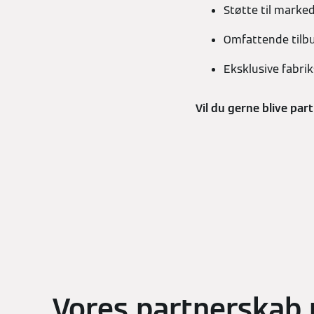
Støtte til marke
Omfattende tilb
Eksklusive fabri
Vil du gerne blive pa
Vores partnerskab 