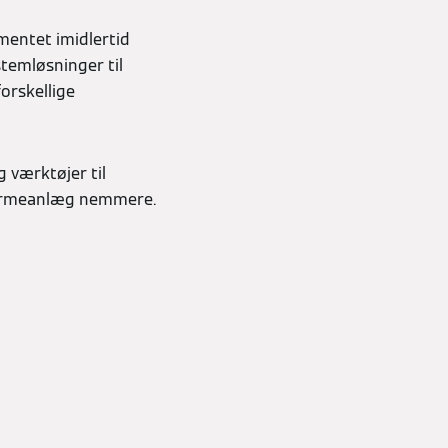
mentet imidlertid
temløsninger til
orskellige
g værktøjer til
f varmeanlæg nemmere.