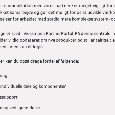
 kommunikation med vores partnere er meget vigtigt for o
ykket samarbejde og gør det muligt for os at udvikle værktø
gelser for arbejdet med stadig mere komplekse system- og
elige ét sted - Viessmann PartnerPortal. På denne centrale 
lder vi dig opdateret om nye produkter og stiller talrige tj
ghed - med kun ét login.
r kan du også drage fordel af følgende:
ning
f individuelle dele og komponenter
gssupport
ce og vedligeholdelse