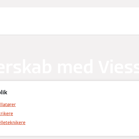
erskab med Vie
lik
allatører
trikere
elleteknikere