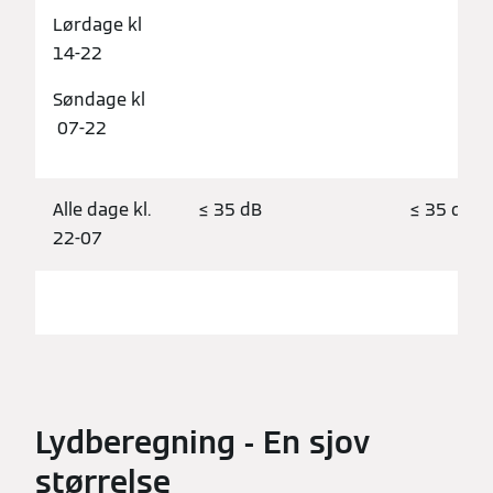
Lørdage kl
14-22
Søndage kl
07-22
Alle dage kl.
≤ 35 dB
≤ 35 dB
22-07
Lydberegning - En sjov
størrelse