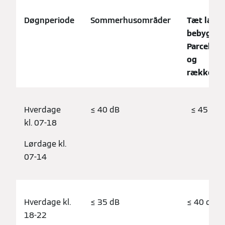
Sommerhusområder
Tæt lav
Døgnperiode
bebyggel
Parcelhu
og
rækkehu
Hverdage
≤ 40 dB
≤ 45 dB
kl. 07-18
Lørdage kl.
07-14
Hverdage kl.
≤ 35 dB
≤ 40 dB
18-22