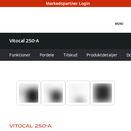
Markedspartner Login
MENU
Vitocal 250-A
Funktioner
Fordele
Tilskud
Produktdetaljer
D
VITOCAL 250-A