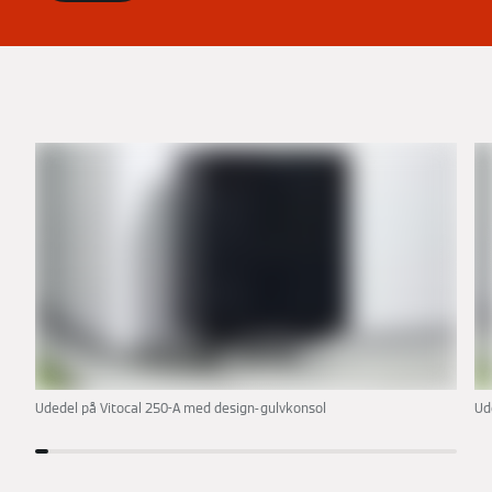
Udedel på Vitocal 250-A med design-gulvkonsol
Ud