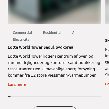
Commercial
Residential
Air
Electricity
S
Lotte World Tower Seoul, Sydkorea
Ko
i
Lotte World Tower ligger i centrum af byen og
ta
rummer lejligheder og kontorer samt butikker og
a
restauranter. Den klimavenlige energiforsyning
S
kommer fra 12 store Viessmann-varmepumper.
L
Læs mere