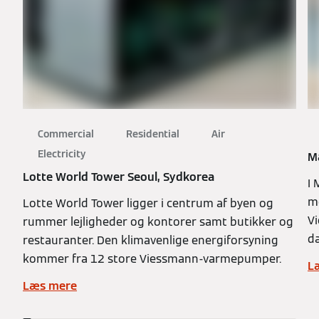
Commercial
Residential
Air
Electricity
M
Lotte World Tower Seoul, Sydkorea
I 
me
Lotte World Tower ligger i centrum af byen og
V
rummer lejligheder og kontorer samt butikker og
d
restauranter. Den klimavenlige energiforsyning
kommer fra 12 store Viessmann-varmepumper.
L
Læs mere