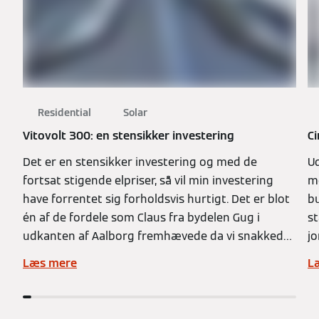
Residential
Solar
Vitovolt 300: en stensikker investering
Ci
Det er en stensikker investering og med de
Ud
fortsat stigende elpriser, så vil min investering
me
have forrentet sig forholdsvis hurtigt. Det er blot
bu
én af de fordele som Claus fra bydelen Gug i
st
udkanten af Aalborg fremhævede da vi snakkede
jo
med ham.
bu
Læs mere
L
V