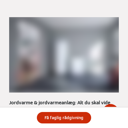
Jordvarme & jordvarmeanlæg: Alt du skal vide
Jordvarmeanlæg bruger jorden som primær
Få faglig rådgivning
energikilde, enten med geotermiske solfangere