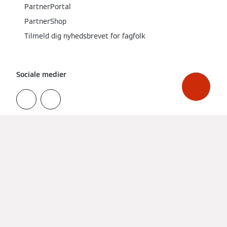
PartnerPortal
PartnerShop
Tilmeld dig nyhedsbrevet for fagfolk
Sociale medier
Få et tilbud fra en lokal installatør
Kolofon
Privatlivspolitik