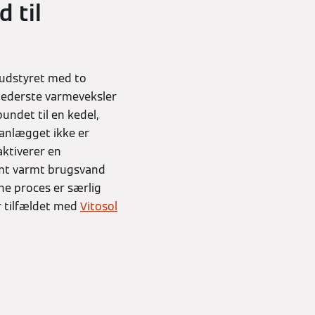
 til
 udstyret med to
nederste varmeveksler
ndet til en kedel,
anlægget ikke er
aktiverer en
rmt varmt brugsvand
nne proces er særlig
r tilfældet med
Vitosol