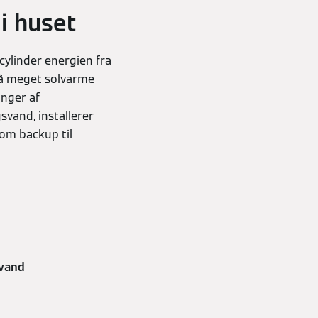
i huset
cylinder energien fra
 så meget solvarme
ænger af
vand, installerer
om backup til
svand