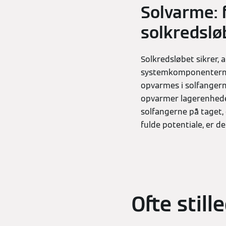
Solvarme: 
solkredslø
Solkredsløbet sikrer, 
systemkomponenterne 
opvarmes i solfangern
opvarmer lagerenheden
solfangerne på taget,
fulde potentiale, er 
Ofte stil