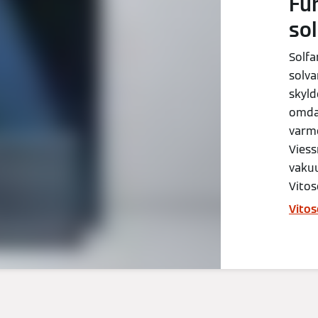
Fu
so
Solfa
solv
skyld
omdan
varme
Vies
vakuu
Vitos
Vitos