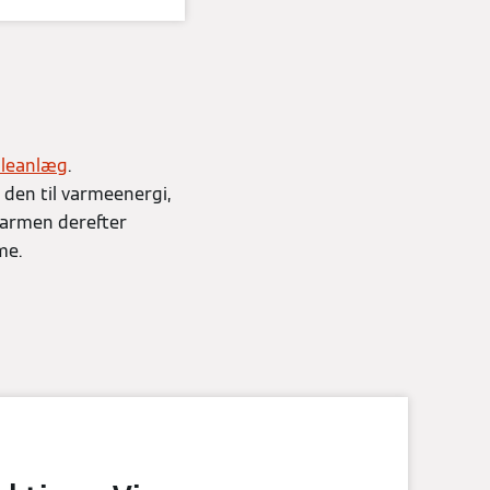
lleanlæg
.
en til varmeenergi,
varmen derefter
me.