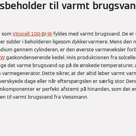
beholder til varmt brugsvand
e som
Vitocell 100-B
/
-W
fyldes med varmt brugsvand. De er
der sidder i beholderen ligesom dykkervarmere. Mens den 
dium gennem cylinderen, er den øverste varmeveksler forbu
-W
gaskondenserende kedel. Hvis produktionen fra solcelle
bringe det varme brugsvand op på de ønskede temperaturer, 
varmegenerator. Dette sikrer, at der altid løber varmt va
overskyede dage eller når efterspørgslen er særlig stor. De
stemkomponenter er perfekt afstemt på hinanden, som det e
n til varmt brugsvand fra Viessmann.