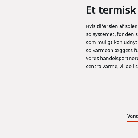
Et termisk
Hvis tilførslen af sol
solsystemet, før den s
som muligt kan udnytt
solvarmeanlæggets fun
vores handelspartner
centralvarme, vil de i
Vand