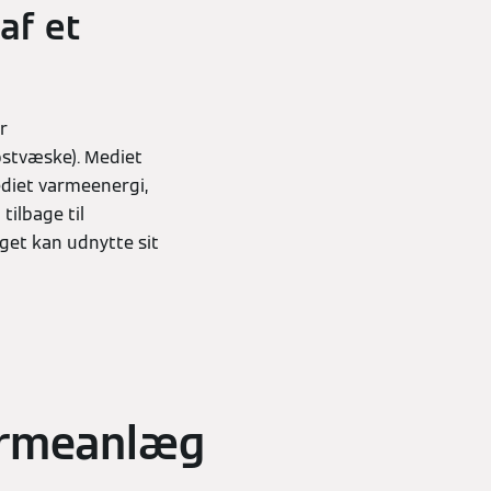
af et
r
ostvæske). Mediet
diet varmeenergi,
ilbage til
get kan udnytte sit
varmeanlæg