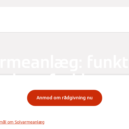
armeanlæg: funkt
kort forklaret
Anmod om rådgivning nu
gsmål om Solvarmeanlæg