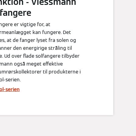
nktion - Viessmann
lfangere
ngere er vigtige for, at
armeanlægget kan fungere. Det
es, at de fanger lyset fra solen og
ner den energirige stråling til
. Ud over flade solfangere tilbyder
smann også meget effektive
mrørskollektorer til produkterne i
ol-serien.
ol-serien