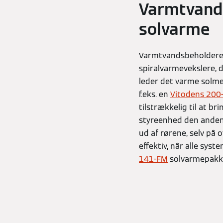
Varmtvands
solvarme
Varmtvandsbeholder
spiralvarmevekslere, 
leder det varme solme
f.eks. en
Vitodens 200
tilstrækkelig til at 
styreenhed den anden 
ud af rørene, selv på 
effektiv, når alle sy
141-FM
solvarmepakke