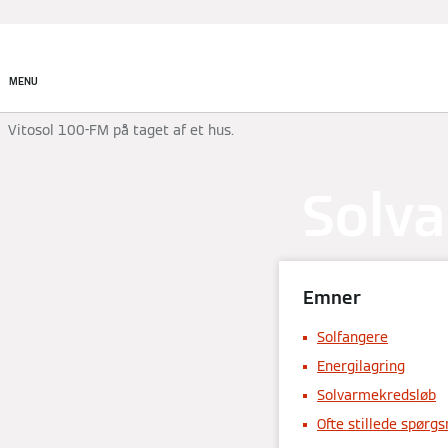
Produkter
Akademi
MENU
Vitosol 100-FM på taget af et hus.
Solv
Emner
Solfangere
Energilagring
Solvarmekredsløb
Ofte stillede spør