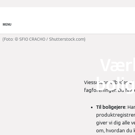
Produkter
Akademi
MENU
(Foto: © SFIO CRACHO / Shutterstock.com)
Værk
bolig
Viessmann tilbyder et
fagforeninger. Du find
Til boligejere
: Ha
produktregistrer
giver vi dig all
om, hvordan du ka