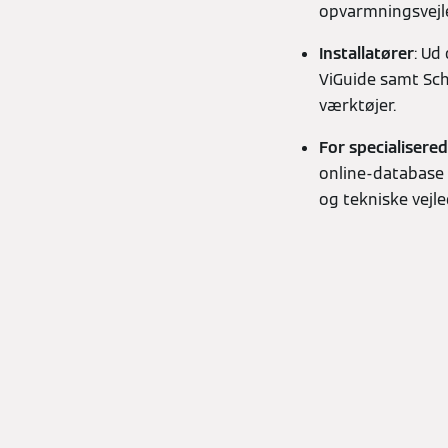
opvarmningsvejle
Installatører
: Ud
ViGuide samt Sc
værktøjer.
For specialisere
online-database 
og tekniske vejle