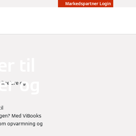
Markedspartner Login
r til
rer og
oligejere og
il
ingen? Med ViBooks
ål om opvarmning og