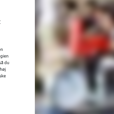
:
en
ogien
så du
høj
iske