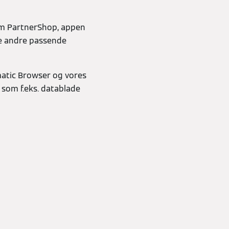
som PartnerShop, appen
e andre passende
matic Browser og vores
som f.eks. datablade