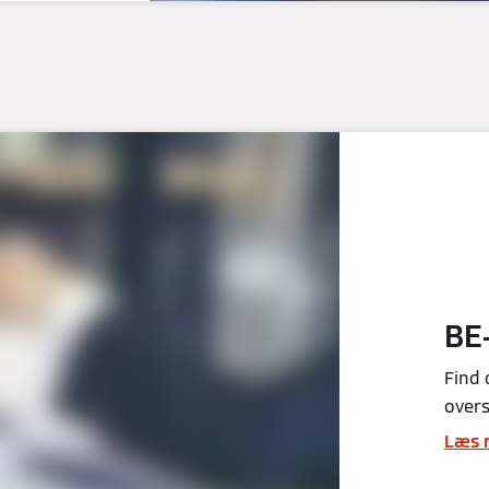
BE
Find
overs
Læs 