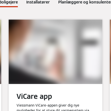
Boligejere
Installatører
Planlæggere og konsulente
ViCare app
Viessmann ViCare-appen giver dig nye
muligheder for at styre dit varmesystem via