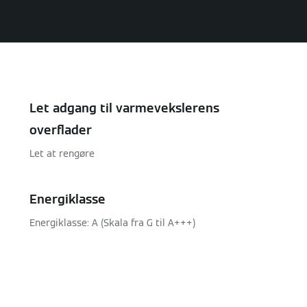
Let adgang til varmevekslerens
overflader
Let at rengøre
Energiklasse
Energiklasse: A (Skala fra G til A+++)