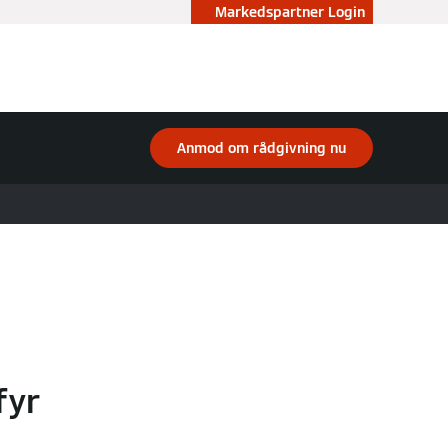
Markedspartner Login
Anmod om rådgivning nu
fyr