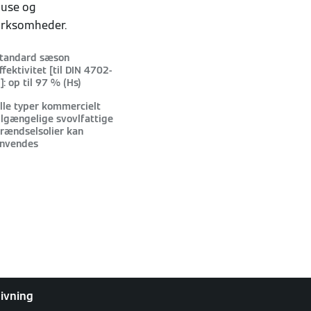
huse og
irksomheder.
tandard sæson
ffektivitet [til DIN 4702-
]: op til 97 % (Hs)
lle typer kommercielt
ilgængelige svovlfattige
rændselsolier kan
nvendes
givning