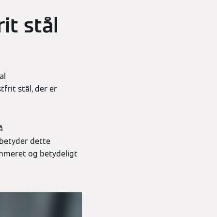
it stål
al
rit stål, der er
å
 betyder dette
mmeret og betydeligt