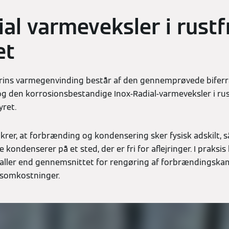
al varmeveksler i rustfr
et
trins varmegenvinding består af den gennemprøvede biferr
 den korrosionsbestandige Inox-Radial-varmeveksler i rustf
yret.
krer, at forbrænding og kondensering sker fysisk adskilt, s
ondenserer på et sted, der er fri for aflejringer. I praksis
valler end gennemsnittet for rengøring af forbrændingska
esomkostninger.