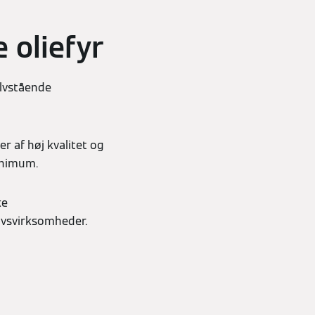
 oliefyr
ulvstående
r af høj kvalitet og
inimum.
ke
rvsvirksomheder.