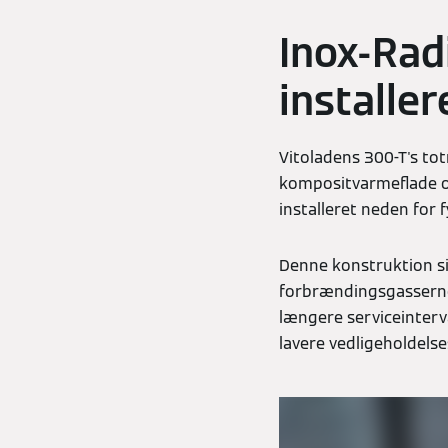
Inox-Radi
installer
Vitoladens 300-T's to
kompositvarmeflade og
installeret neden for f
Denne konstruktion si
forbrændingsgasserne k
længere serviceinter
lavere vedligeholdels