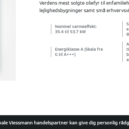
Verdens mest solgte oliefyr til enfamilie
lejlighedsbygninger samt små erhvervsv
S
Nominel varmeeffekt:
e
35.4 til 53.7 kW
8
A
Energiklasse A (Skala fra
t
G til A+++)
b
a
kale Viessmann handelspartner kan give dig personlig råd