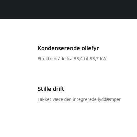
Kondenserende oliefyr
Effektområde fra 35,4 til 53,7 kW
Stille drift
Takket være den integrerede lyddæmper