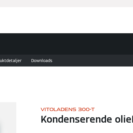
uktdetaljer
Downloads
VITOLADENS 300-T
Kondenserende olie