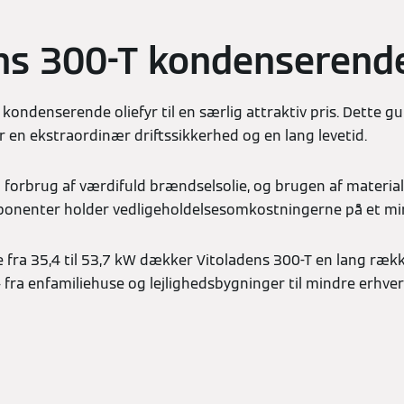
ns 300-T kondenserende
 kondenserende oliefyr til en særlig attraktiv pris. Dette g
 en ekstraordinær driftssikkerhed og en lang levetid.
 forbrug af værdifuld brændselsolie, og brugen af materiale
nenter holder vedligeholdelsesomkostningerne på et m
fra 35,4 til 53,7 kW dækker Vitoladens 300-T en lang ræk
fra enfamiliehuse og lejlighedsbygninger til mindre erhve