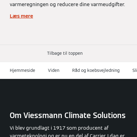
varmeregningen og reducere dine varmeudgifter.
Læs mere
Tilbage til toppen
Hjemmeside
Viden
Råd og koebsvejledning
Sl
Om Viessmann Climate Solutions
Vi blev grundlagt i 1917 som producent af
varmeteknologi og er nu en del af Carrier. I dag er