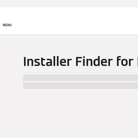
Produkter
Akademi
MENU
Installer Finder for
We have found %numberResults% installers in %c
best specialist to your likings. After clicking a m