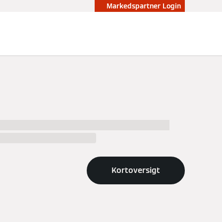
Markedspartner Login
allers in %city%, their work and choose the
to the installer in %city%.
Kortoversigt