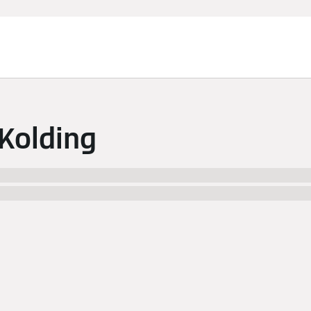
 Kolding
ity% and surrounding area! Inform yourself about the inst
atch, you will find contact data and a map to easily navigate 