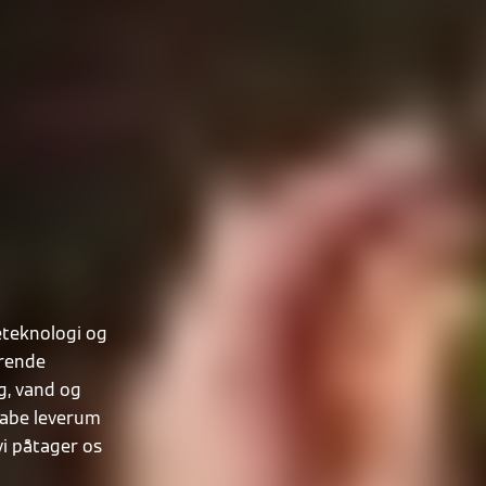
eteknologi og
ørende
g, vand og
skabe leverum
vi påtager os