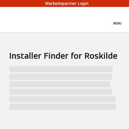
Markedspartner Login
MENU
Installer Finder for Roskilde
We have found %numberResults% installers in
%city% and surrounding area! Inform yourself
about the installers in %city%, their work and
choose the best specialist to your likings. After
clicking a match, you will find contact data and a
map to easily navigate to the installer in %city%.